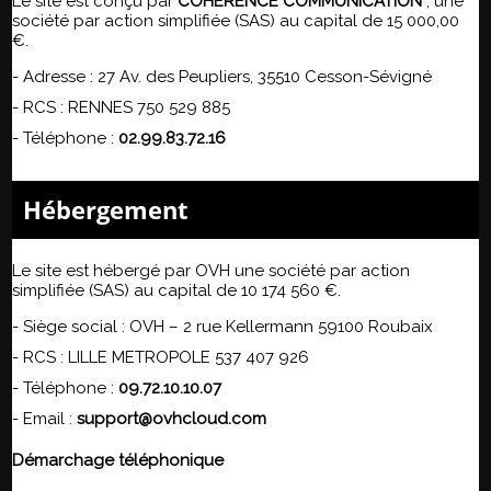
Le site est conçu par
COHÉRENCE COMMUNICATION
,
une
société par action simplifiée (SAS) au capital de 15 000,00
€.
-
Adresse : 27 Av. des Peupliers, 35510 Cesson-Sévigné
-
RCS : RENNES 750 529 885
- Téléphone :
02.99.83.72.16
Hébergement
Le site est hébergé par
OVH une société par action
simplifiée (SAS) au capital de 10 174 560 €.
-
Siège social : OVH – 2 rue Kellermann 59100 Roubaix
- RCS :
LILLE METROPOLE 537 407 926
- Téléphone :
09.72.10.10.07
- Email :
support@ovhcloud.com
Démarchage téléphonique