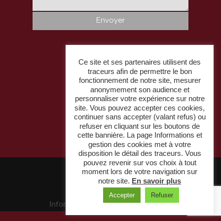
Alternative:
LFIII conseil
Ce site et ses partenaires utilisent des
traceurs afin de permettre le bon
Nos services
fonctionnement de notre site, mesurer
anonymement son audience et
personnaliser votre expérience sur notre
Nos produits
site. Vous pouvez accepter ces cookies,
continuer sans accepter (valant refus) ou
Réalisations
refuser en cliquant sur les boutons de
cette bannière. La page Informations et
Actualités et contact
gestion des cookies met à votre
disposition le détail des traceurs. Vous
pouvez revenir sur vos choix à tout
moment lors de votre navigation sur
Réalisé par
Com'On
|
notre site.
En savoir plus
Partenaires /
Mentions légales /
Accepter
Refuser
Informations et gestion des cookies