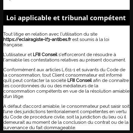
Loi applicable et tribunal compétent
Tout litige en relation avec l'utilisation du site
https://eclairagiste-lf3-antibes.fr
est soumis à la loi
française.
L'utilisateur et
LFIII Conseil
s'efforceront de résoudre à
l'amiable les contestations relatives au présent document.
Conformément aux articles L.611-1 et suivants du Code de
la consommation, tout Client consommateur est informé
qu’il peut contacter la société
LFIII Conseil
afin de connaître
les coordonnées du ou des médiateurs de la
consommation compétents en vue de la résolution amiable
d’un litige.
A défaut d’accord amiable, le consommateur peut saisir soit
l’une des juridictions territorialement compétentes en vertu
du Code de procédure civile, soit la juridiction du lieu où il
demeurait au moment de la conclusion du contrat ou de la
survenance du fait dommageable.